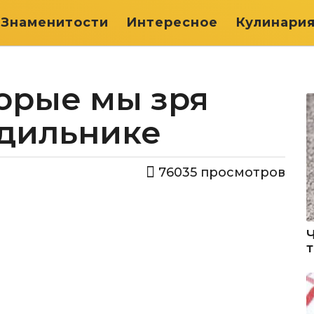
Знаменитости
Интересное
Кулинари
орые мы зря
одильнике
76035
просмотров