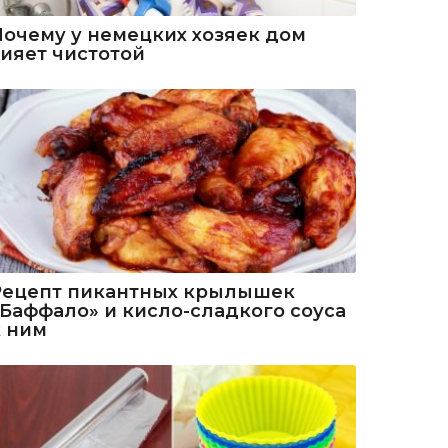
Почему у немецких хозяек дом
сияет чистотой
Рецепт пикантных крылышек
«Баффало» и кисло-сладкого соуса
к ним