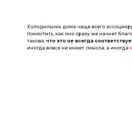
н
а
т
ь
Холодильник дома чаще всего ассоциируе
поместить, как оно сразу же начнет благ
такова,
что это не всегда соответствуе
иногда вовсе не имеет смысла, а иногда