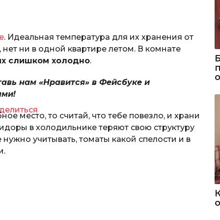
е
. Идеальная температура для их хранения от
, нет ни в одной квартире летом. В комнате
их слишком холодно
.
тавь нам «Нравится» в Фейсбуке и
ями!
делиться
ное место, то считай, что тебе повезло, и храни
мидоры в холодильнике теряют свою структуру
е нужно учитывать, томаты какой спелости и в
и.
о