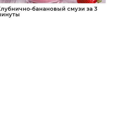
Клубнично-банановый смузи за 3
минуты