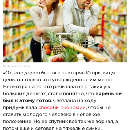
© Depositphotos
«Ох, как дорого!»
— всё повторял Игорь, видя
цены на только что утвержденное им меню.
Несмотря на то, что речь шла не о таких уж
больших деньгах, стало понятно, что
парень не
был к этому готов
. Светлана на ходу
придумывала
способы экономии
, чтобы не
ставить молодого человека в неловкое
положение. Но ее спутник всё так же ворчал, а
потом еще и сетовал на тяжелые сумки.