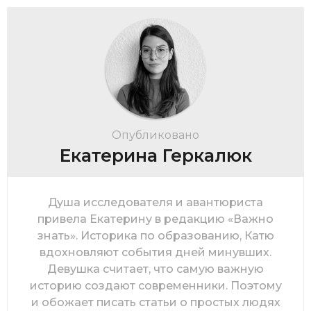
Опубликовано
Екатерина Геркалюк
Душа исследователя и авантюриста
привела Екатерину в редакцию «Важно
знать». Историка по образованию, Катю
вдохновляют события дней минувших.
Девушка считает, что самую важную
историю создают современники. Поэтому
и обожает писать статьи о простых людях