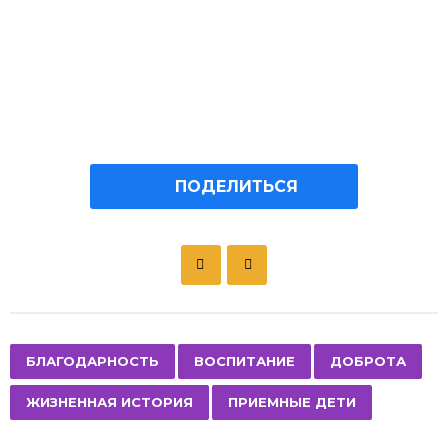
ПОДЕЛИТЬСЯ
P
o
s
t
P
,
,
,
,
БЛАГОДАРНОСТЬ
ВОСПИТАНИЕ
ДОБРОТА
a
ЖИЗНЕННАЯ ИСТОРИЯ
ПРИЕМНЫЕ ДЕТИ
g
i