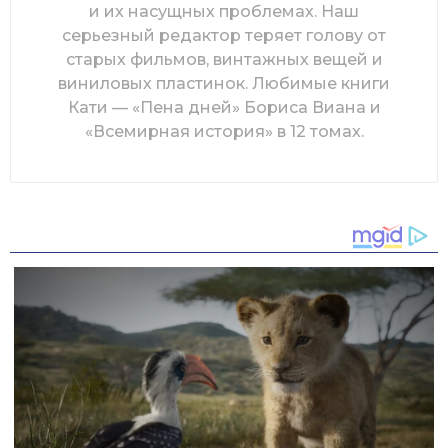
и их насущных проблемах. Наш
серьезный редактор теряет голову от
старых фильмов, винтажных вещей и
виниловых пластинок. Любимые книги
Кати — «Пена дней» Бориса Виана и
«Всемирная история» в 12 томах.