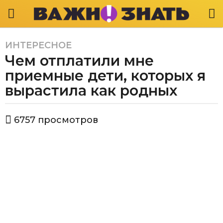
ИНТЕРЕСНОЕ
5
Чем отплатили мне
л
е
приемные дети, которых я
т
вырастила как родных
a
g
а
o
6757
просмотров
в
5
т
л
о
р
е
Е
т
к
a
а
g
т
е
o
р
и