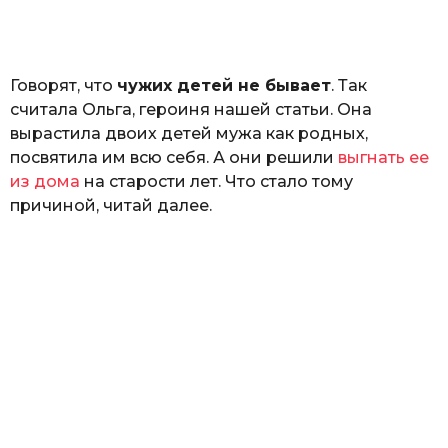
н
а
Г
е
Говорят, что
чужих детей не бывает
. Так
р
к
считала Ольга, героиня нашей статьи. Она
а
вырастила двоих детей мужа как родных,
л
посвятила им всю себя. А они решили
выгнать ее
ю
к
из дома
на старости лет. Что стало тому
причиной, читай далее.