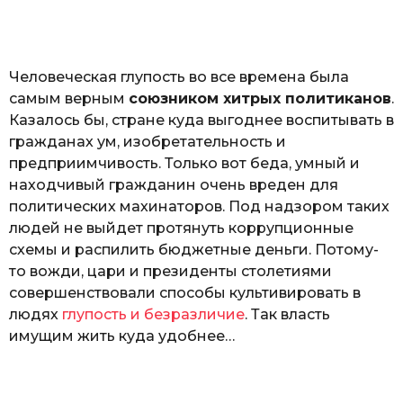
o
а
т
ь
Человеческая глупость во все времена была
самым верным
союзником хитрых политиканов
.
Казалось бы, стране куда выгоднее воспитывать в
гражданах ум, изобретательность и
предприимчивость. Только вот беда, умный и
находчивый гражданин очень вреден для
политических махинаторов. Под надзором таких
людей не выйдет протянуть коррупционные
схемы и распилить бюджетные деньги. Потому-
то вожди, цари и президенты столетиями
совершенствовали способы культивировать в
людях
глупость и безразличие
. Так власть
имущим жить куда удобнее…