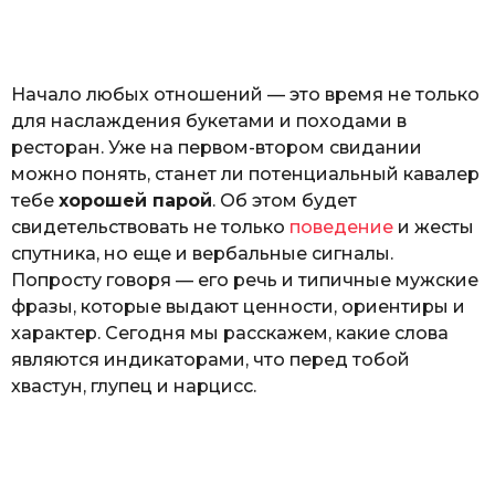
o
н
а
Г
е
Начало любых отношений — это время не только
р
к
для наслаждения букетами и походами в
а
ресторан. Уже на первом-втором свидании
л
можно понять, станет ли потенциальный кавалер
ю
к
тебе
хорошей парой
. Об этом будет
свидетельствовать не только
поведение
и жесты
спутника, но еще и вербальные сигналы.
Попросту говоря — его речь и типичные мужские
фразы, которые выдают ценности, ориентиры и
характер. Сегодня мы расскажем, какие слова
являются индикаторами, что перед тобой
хвастун, глупец и нарцисс.