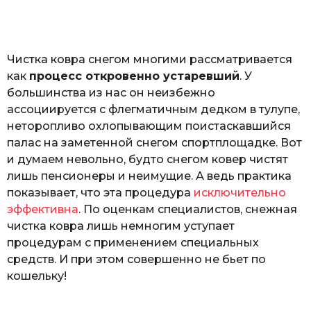
o
а
т
ь
Чистка ковра снегом многими рассматривается
как
процесс откровенно устаревший
. У
большинства из нас он неизбежно
ассоциируется с флегматичным дедком в тулупе,
неторопливо охлопывающим поистаскавшийся
палас на заметенной снегом спортплощадке. Вот
и думаем невольно, будто снегом ковер чистят
лишь пенсионеры и неимущие. А ведь практика
показывает, что эта процедура
исключительно
эффективна
. По оценкам специалистов, снежная
чистка ковра лишь немногим уступает
процедурам с применением специальных
средств. И при этом совершенно не бьет по
кошельку!