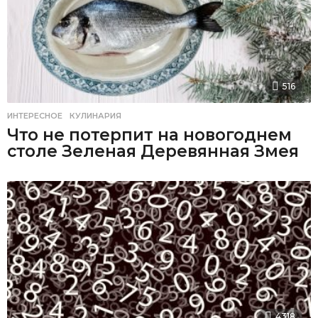
516
ИНТЕРЕСНОЕ
,
КУЛИНАРИЯ
Что не потерпит на новогоднем
столе Зеленая Деревянная Змея
4318