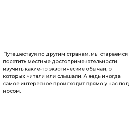
ж
н
о
з
н
а
т
ь
Путешествуя по другим странам, мы стараемся
посетить местные достопримечательности,
изучить какие-то экзотические обычаи, о
которых читали или слышали. А ведь иногда
самое интересное происходит прямо у нас под
носом.