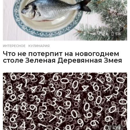
516
ИНТЕРЕСНОЕ
,
КУЛИНАРИЯ
Что не потерпит на новогоднем
столе Зеленая Деревянная Змея
4318