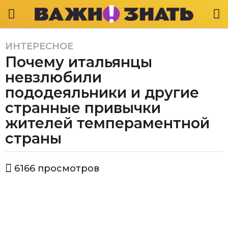
ИНТЕРЕСНОЕ
6
Почему итальянцы
л
е
невзлюбили
т
пододеяльники и другие
a
странные привычки
g
жителей темпераментной
o
6
страны
л
е
а
6166
просмотров
т
в
a
т
о
g
р
o
В
а