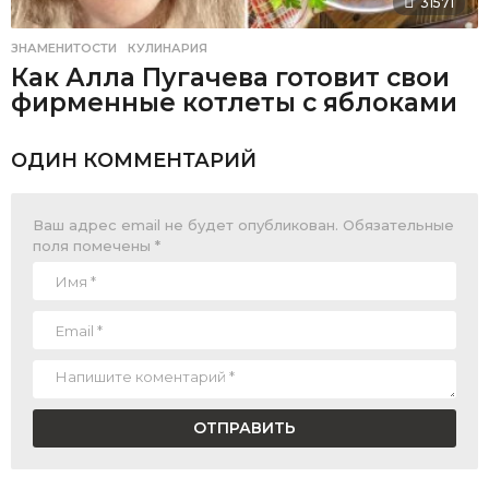
31571
ЗНАМЕНИТОСТИ
,
КУЛИНАРИЯ
Как Алла Пугачева готовит свои
фирменные котлеты с яблоками
ОДИН КОММЕНТАРИЙ
Ваш адрес email не будет опубликован.
Обязательные
поля помечены
*