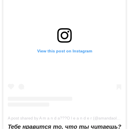
View this post on Instagram
A post shared by A m a n d a??‍?O l e a n d e r (@amandaoleander)
Тебе нравится то, что ты читаешь?