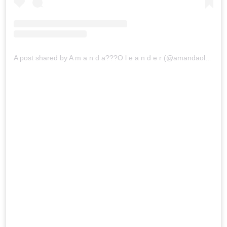
A post shared by A m a n d a??‍?O l e a n d e r (@amandaoleander)