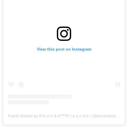
View this post on Instagram
A post shared by A m a n d a??‍?O l e a n d e r (@amandaoleander)