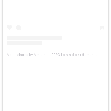
A post shared by A m a n d a??‍?O l e a n d e r (@amandaoleander)