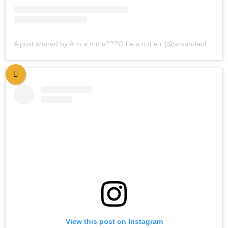
A post shared by A m a n d a??‍?O l e a n d e r (@amandaoleander)
View this post on Instagram