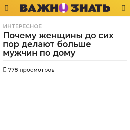
ИНТЕРЕСНОЕ
5
Почему женщины до сих
л
е
пор делают больше
т
мужчин по дому
a
g
а
o
778
просмотров
в
5
т
л
о
р
е
В
т
а
a
ж
g
н
о
o
з
н