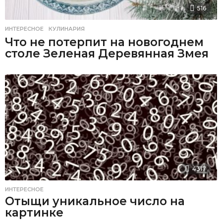
516
ИНТЕРЕСНОЕ
,
КУЛИНАРИЯ
Что не потерпит на новогоднем
столе Зеленая Деревянная Змея
4317
ИНТЕРЕСНОЕ
Отыщи уникальное число на
картинке