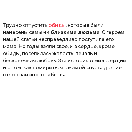
o
н
а
Г
е
Трудно отпустить
обиды
, которые были
р
к
нанесены самыми
близкими людьми
. С героем
а
нашей статьи несправедливо поступила его
л
мама. Но годы взяли свое, и в сердце, кроме
ю
к
обиды, поселилась жалость, печаль и
бесконечная любовь. Эта история о милосердии
и о том, как помириться с мамой спустя долгие
годы взаимного забытья.