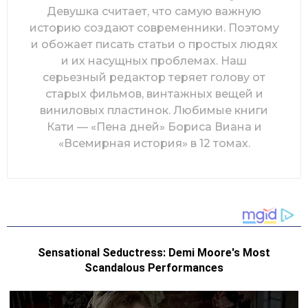
Девушка считает, что самую важную
историю создают современники. Поэтому
и обожает писать статьи о простых людях
и их насущных проблемах. Наш
серьезный редактор теряет голову от
старых фильмов, винтажных вещей и
виниловых пластинок. Любимые книги
Кати — «Пена дней» Бориса Виана и
«Всемирная история» в 12 томах.