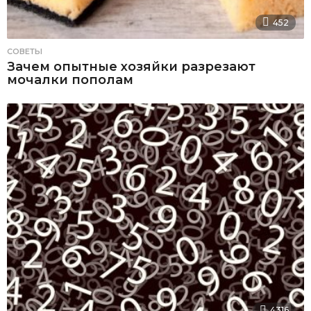
452
СОВЕТЫ
Зачем опытные хозяйки разрезают
мочалки пополам
4316