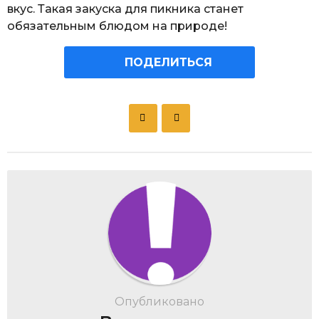
вкус. Такая закуска для пикника станет
обязательным блюдом на природе!
ПОДЕЛИТЬСЯ
P
o
s
t
P
a
g
i
n
a
t
Опубликовано
i