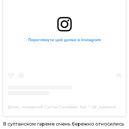
Переглянути цей допис в Instagram
Допис, поширений Султан Сулейман Хан ? (@_sultansulimanhan_)
В султанском гареме очень бережно относились