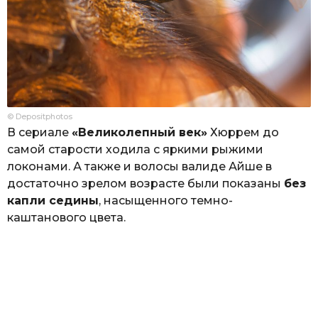
© Depositphotos
В сериале
«Великолепный век»
Хюррем до
самой старости ходила с яркими рыжими
локонами. А также и волосы валиде Айше в
достаточно зрелом возрасте были показаны
без
капли седины
, насыщенного темно-
каштанового цвета.