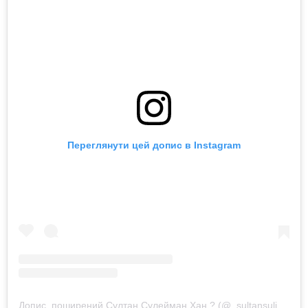
Переглянути цей допис в Instagram
Допис, поширений Султан Сулейман Хан ? (@_sultansulimanhan_)