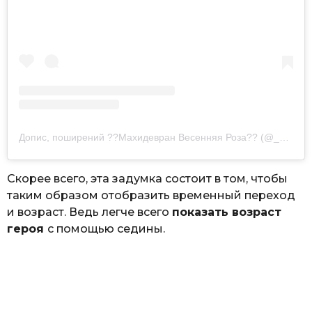
Допис, поширений ??️Махидевран Весенняя Роза?️? (@__mahidevransultan__)
Скорее всего, эта задумка состоит в том, чтобы
таким образом отобразить временный переход
и возраст. Ведь легче всего
показать возраст
героя
с помощью седины.