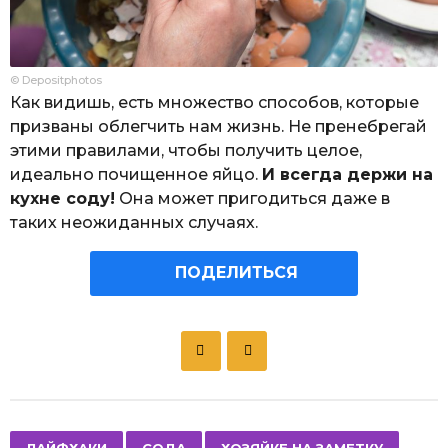
© Depositphotos
Как видишь, есть множество способов, которые
призваны облегчить нам жизнь. Не пренебрегай
этими правилами, чтобы получить целое,
идеально почищенное яйцо.
И всегда держи на
кухне соду!
Она может пригодиться даже в
таких неожиданных случаях.
ПОДЕЛИТЬСЯ
P
o
s
t
P
,
,
,
ЛАЙФХАКИ
СОДА
ХОЗЯЙКЕ НА ЗАМЕТКУ