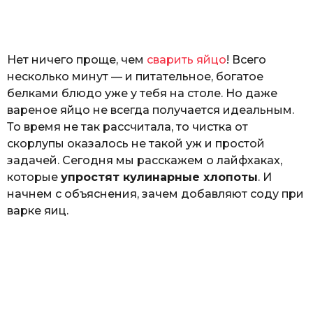
o
н
а
Г
е
Нет ничего проще, чем
сварить яйцо
! Всего
р
к
несколько минут — и питательное, богатое
а
белками блюдо уже у тебя на столе. Но даже
л
вареное яйцо не всегда получается идеальным.
ю
к
То время не так рассчитала, то чистка от
скорлупы оказалось не такой уж и простой
задачей. Сегодня мы расскажем о лайфхаках,
которые
упростят кулинарные хлопоты
. И
начнем с объяснения, зачем добавляют соду при
варке яиц.