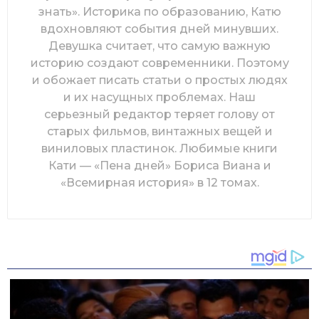
знать». Историка по образованию, Катю
вдохновляют события дней минувших.
Девушка считает, что самую важную
историю создают современники. Поэтому
и обожает писать статьи о простых людях
и их насущных проблемах. Наш
серьезный редактор теряет голову от
старых фильмов, винтажных вещей и
виниловых пластинок. Любимые книги
Кати — «Пена дней» Бориса Виана и
«Всемирная история» в 12 томах.