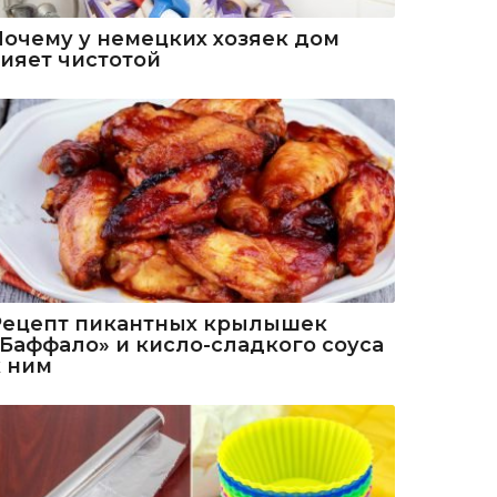
Почему у немецких хозяек дом
сияет чистотой
Рецепт пикантных крылышек
«Баффало» и кисло-сладкого соуса
к ним