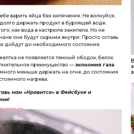
ебе варить яйца без кипячения. Не волнуйся,
 долго держать продукт в бурлящей воде.
го, как вода в кастрюле закипела. Но не
наче они будут сырыми внутри. Просто оставь
ами дойдут до необходимого состояния.
 желтка не появляется темный ободок, белок
полнительное преимущество —
экономия газа
амного меньше держать на огне, до состояния
стоянного нагрева.
тавь нам «Нравится» в Фейсбуке и
ями!
делиться