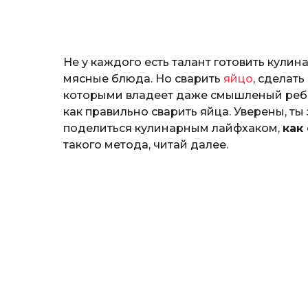
o
и
н
а
Г
Не у каждого есть талант готовить кулин
е
р
мясные блюда. Но сварить
яйцо
, сделат
к
которыми владеет даже смышленый ребен
а
как правильно сварить яйца. Уверены, ты
л
поделиться кулинарным лайфхаком,
как
ю
к
такого метода, читай далее.