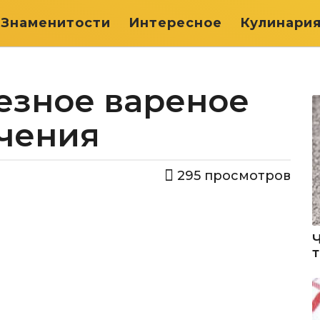
Знаменитости
Интересное
Кулинари
езное вареное
ячения
295
просмотров