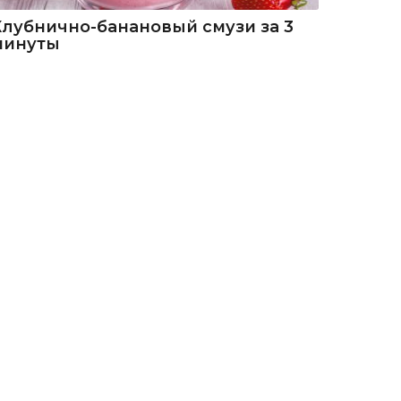
Клубнично-банановый смузи за 3
минуты