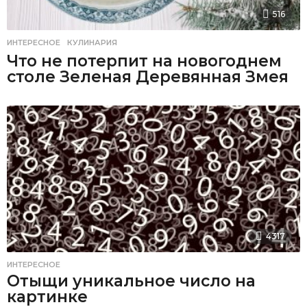
516
ИНТЕРЕСНОЕ
,
КУЛИНАРИЯ
Что не потерпит на новогоднем
столе Зеленая Деревянная Змея
4317
ИНТЕРЕСНОЕ
Отыщи уникальное число на
картинке