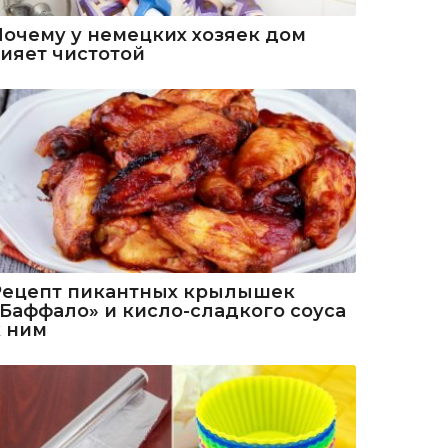
Почему у немецких хозяек дом
сияет чистотой
Рецепт пикантных крылышек
«Баффало» и кисло-сладкого соуса
к ним