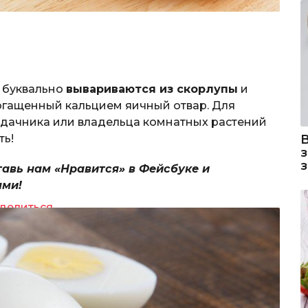
 буквально
вывариваются из скорлупы
и
обогащенный кальцием яичный отвар. Для
ля дачника или владельца комнатных растений
ть!
тавь нам «Нравится» в Фейсбуке и
ями!
делиться