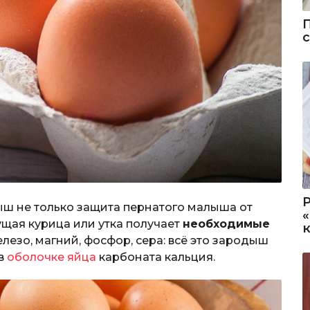
ыш не только защита пернатого малыша от
ущая курица или утка получает
необходимые
железо, магний, фосфор, сера: всё это зародыш
 в
оболочке яйца
карбоната кальция.