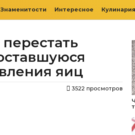
Знаменитости
Интересное
Кулинари
 перестать
 оставшуюся
овления яиц
3522
просмотров