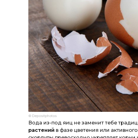
© Depositphotos
Вода из-под яиц не заменит тебе тради
растений
в фазе цветения или активного
скорлупы превосходно укрепляет корни к