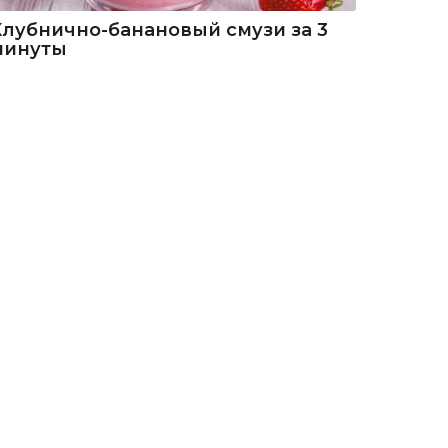
Клубнично-банановый смузи за 3
минуты