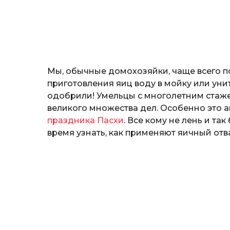
н
o
о
з
н
а
т
ь
Мы, обычные домохозяйки, чаще всего п
приготовления яиц воду в мойку или унит
одобрили! Умельцы с многолетним стаже
великого множества дел. Особенно это а
праздника Пасхи
. Все кому не лень и та
время узнать, как применяют яичный от