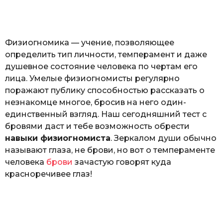
o
а
т
ь
Физиогномика — учение, позволяющее
определить тип личности, темперамент и даже
душевное состояние человека по чертам его
лица. Умелые физиогномисты регулярно
поражают публику способностью рассказать о
незнакомце многое, бросив на него один-
единственный взгляд. Наш сегодняшний тест с
бровями даст и тебе возможность обрести
навыки физиогномиста
. Зеркалом души обычно
называют глаза, не брови, но вот о темпераменте
человека
брови
зачастую говорят куда
красноречивее глаз!