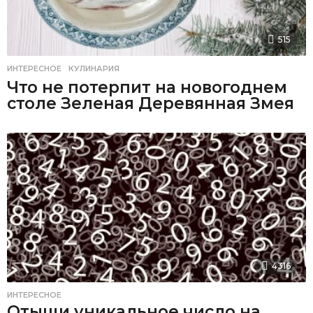
515
ИНТЕРЕСНОЕ
,
КУЛИНАРИЯ
Что не потерпит на новогоднем
столе Зеленая Деревянная Змея
4316
ИНТЕРЕСНОЕ
Отыщи уникальное число на