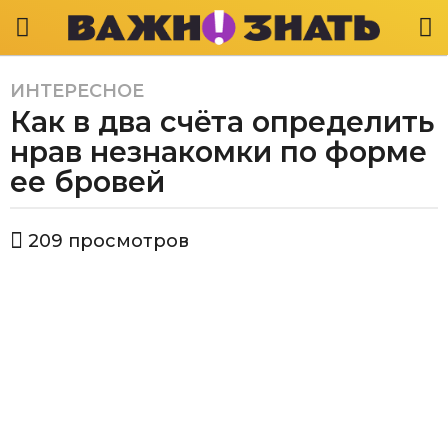
ИНТЕРЕСНОЕ
2
Как в два счёта определить
г
о
нрав незнакомки по форме
д
ее бровей
а
a
а
g
209
просмотров
в
o
т
2
о
р
г
В
о
а
д
ж
а
н
о
a
з
g
н