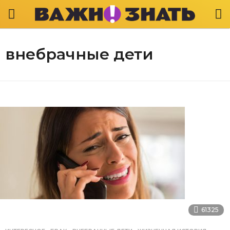
внебрачные дети
61325