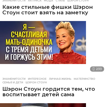
ЗНАМЕНИТОСТИ
АКТРИСА
,
МОДА
,
СТИЛЬ
,
ШЭРОН СТОУН
Какие стильные фишки Шэрон
Стоун стоит взять на заметку
233
ЗНАМЕНИТОСТИ
,
ИНТЕРЕСНОЕ
ЛИЧНАЯ ЖИЗНЬ
,
МАТЕРИНСТВО
,
СЕМЬЯ И ДЕТИ
,
ШЭРОН СТОУН
Шэрон Стоун гордится тем, что
воспитывает детей сама