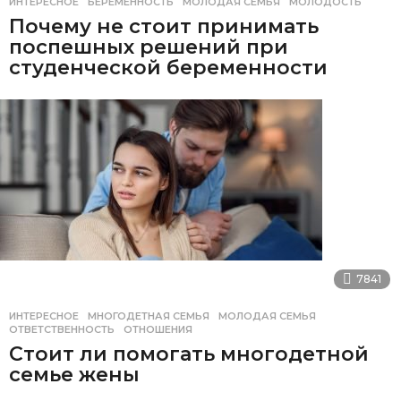
ИНТЕРЕСНОЕ
БЕРЕМЕННОСТЬ
,
МОЛОДАЯ СЕМЬЯ
,
МОЛОДОСТЬ
Почему не стоит принимать
поспешных решений при
студенческой беременности
7841
ИНТЕРЕСНОЕ
МНОГОДЕТНАЯ СЕМЬЯ
,
МОЛОДАЯ СЕМЬЯ
,
ОТВЕТСТВЕННОСТЬ
,
ОТНОШЕНИЯ
Стоит ли помогать многодетной
семье жены