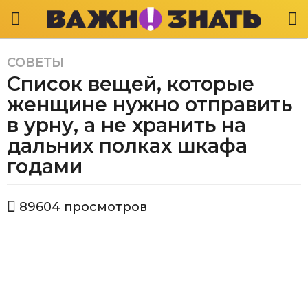
СОВЕТЫ
5
Список вещей, которые
л
е
женщине нужно отправить
т
в урну, а не хранить на
a
дальних полках шкафа
g
годами
o
4
г
а
89604
просмотров
о
в
т
д
о
а
р
a
В
а
g
ж
o
н