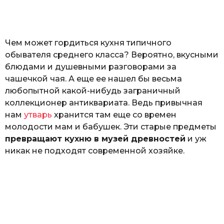
o
н
а
Г
е
Чем может гордиться кухня типичного
р
к
обывателя среднего класса? Вероятно, вкусными
а
блюдами и душевными разговорами за
л
чашечкой чая. А еще ее нашел бы весьма
ю
к
любопытной какой-нибудь заграничный
коллекционер антиквариата. Ведь привычная
нам
утварь
хранится там еще со времен
молодости мам и бабушек. Эти старые предметы
превращают кухню в музей древностей
и уж
никак не подходят современной хозяйке.