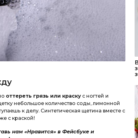
жду
жно
оттереть грязь или краску
с ногтей и
 щетку небольшое количество соды, лимонной
тупаешь к делу. Синтетическая щетина вместе с
же с краской!
тавь нам «Нравится» в Фейсбуке и