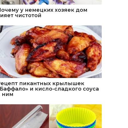
Почему у немецких хозяек дом
сияет чистотой
Рецепт пикантных крылышек
«Баффало» и кисло-сладкого соуса
к ним