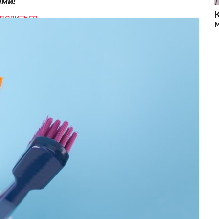
ями!
делиться