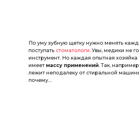
н
o
о
з
н
а
т
ь
По уму зубную щетку нужно менять кажд
поступать
стоматологи
. Увы, медики не 
инструмент. Но каждая опытная хозяйка 
имеет
массу применений
. Так, наприме
лежит неподалеку от стиральной машины,
почему…