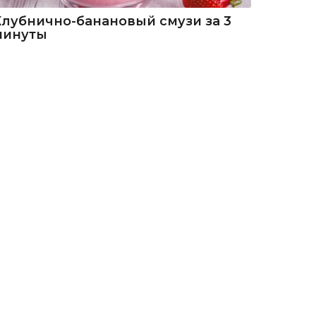
Клубнично-банановый смузи за 3
минуты