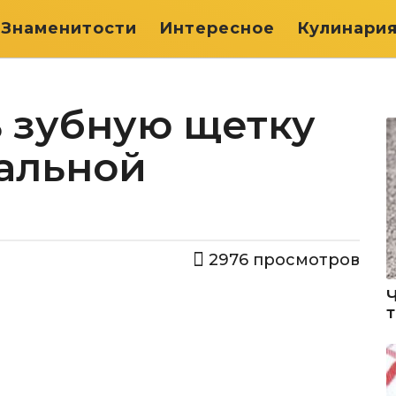
Знаменитости
Интересное
Кулинари
ь зубную щетку
ральной
2976
просмотров