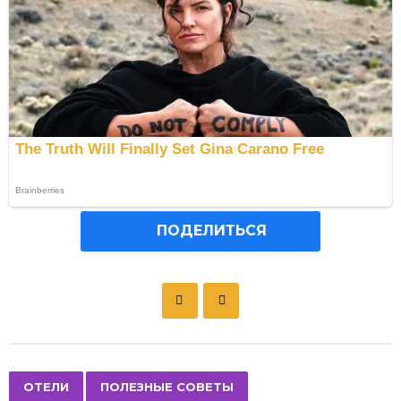
ПОДЕЛИТЬСЯ
P
o
s
t
P
,
ОТЕЛИ
ПОЛЕЗНЫЕ СОВЕТЫ