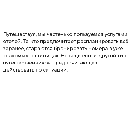
з
н
а
т
ь
Путешествуя, мы частенько пользуемся услугами
отелей. Те, кто предпочитает распланировать всё
заранее, стараются бронировать номера в уже
знакомых гостиницах. Но ведь есть и другой тип
путешественников, предпочитающих
действовать по ситуации.