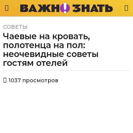
СОВЕТЫ
6
Чаевые на кровать,
л
е
полотенца на пол:
т
неочевидные советы
a
гостям отелей
g
o
6
а
1037
просмотров
в
л
т
е
о
т
р
В
a
а
g
ж
o
н
о