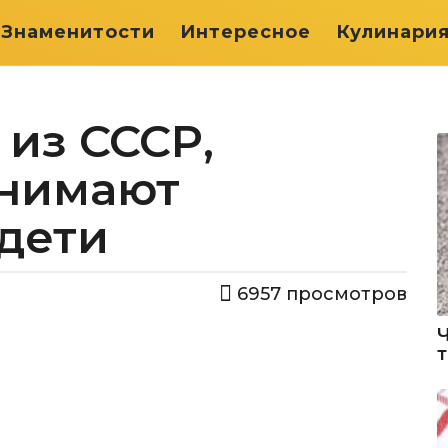
Знаменитости
Интересное
Кулинари
 из СССР,
онимают
дети
6957
просмотров