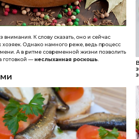
з внимания. К слову сказать, оно и сейчас
 хозяек. Однако намного реже, ведь процесс
емени. А в ритме современной жизни позволить
а готовкой —
неслыханная роскошь
.
ами