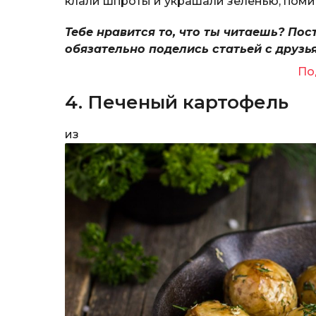
клали шпроты и украшали зеленью, пом
Тебе нравится то, что ты читаешь? Пос
обязательно поделись статьей с друзь
По
4. Печеный картофель
из