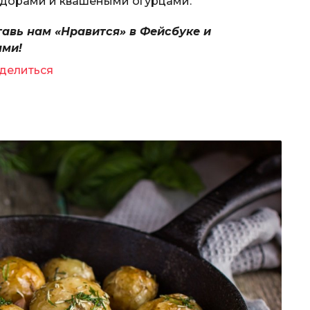
идорами и квашеными огурцами.
тавь нам «Нравится» в Фейсбуке и
ями!
делиться