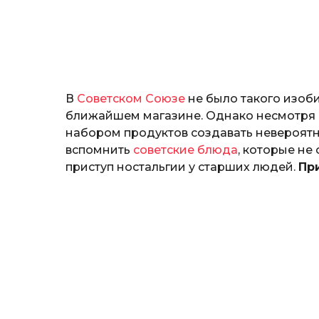
н
о
з
н
а
т
ь
В
Советском Союзе
не было такого изоби
ближайшем магазине. Однако несмотря н
набором продуктов создавать невероятн
вспомнить
советские блюда
, которые не
приступ ностальгии у старших людей.
Пр