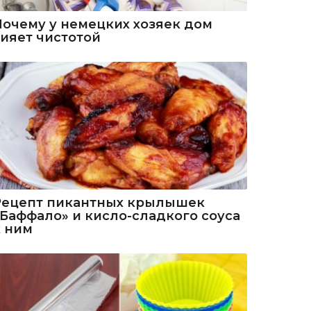
Почему у немецких хозяек дом
сияет чистотой
Рецепт пикантных крылышек
«Баффало» и кисло-сладкого соуса
к ним