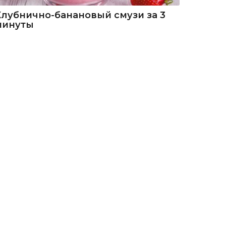
Клубнично-банановый смузи за 3
минуты