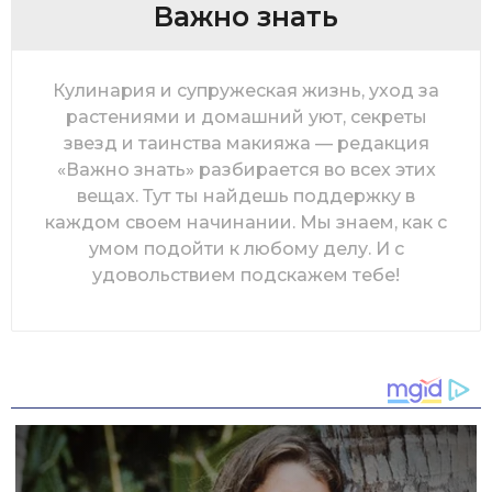
Важно знать
Кулинария и супружеская жизнь, уход за
растениями и домашний уют, секреты
звезд и таинства макияжа — редакция
«Важно знать» разбирается во всех этих
вещах. Тут ты найдешь поддержку в
каждом своем начинании. Мы знаем, как с
умом подойти к любому делу. И с
удовольствием подскажем тебе!