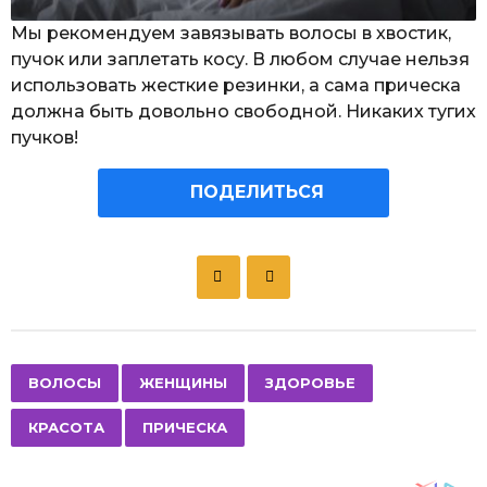
Мы рекомендуем завязывать волосы в хвостик,
пучок или заплетать косу. В любом случае нельзя
использовать жесткие резинки, а сама прическа
должна быть довольно свободной. Никаких тугих
пучков!
ПОДЕЛИТЬСЯ
P
o
s
t
P
,
,
,
,
ВОЛОСЫ
ЖЕНЩИНЫ
ЗДОРОВЬЕ
a
КРАСОТА
ПРИЧЕСКА
g
i