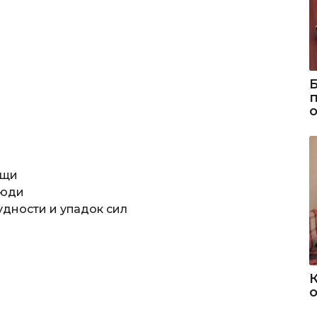
ещи
люди
дности и упадок сил
о