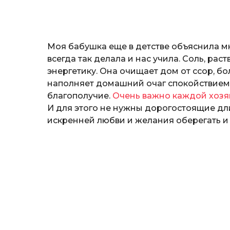
о
к
р
ы
Моя бабушка еще в детстве объяснила мн
т
ю
всегда так делала и нас учила. Соль, рас
к
энергетику. Она очищает дом от ссор, бо
наполняет домашний очаг спокойствием. 
благополучие.
Очень важно каждой хозяй
И для этого не нужны дорогостоящие дл
искренней любви и желания оберегать и