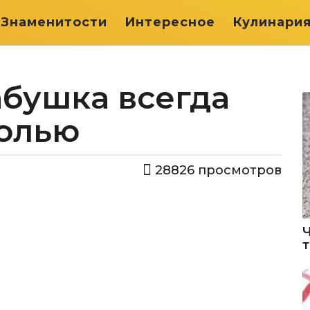
Знаменитости
Интересное
Кулинари
абушка всегда
солью
28826
просмотров