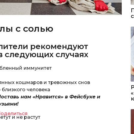
лы с солью
лители рекомендуют
в следующих случаях
лабленный иммунитет
тоянных кошмаров и тревожных снов
 близкого человека
Поставь нам «Нравится» в Фейсбуке и
узьями!
оделиться
етут и не растут