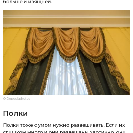
больше и изящней.
© Depositphotos
Полки
Полки тоже с умом нужно развешивать. Если их
слишком много и они развешаны хаотично, они