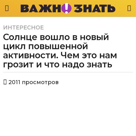
ИНТЕРЕСНОЕ
6
Солнце вошло в новый
л
е
цикл повышенной
т
активности. Чем это нам
a
грозит и что надо знать
g
o
6
а
2011
просмотров
в
л
т
е
о
т
р
В
a
а
g
ж
o
н
о