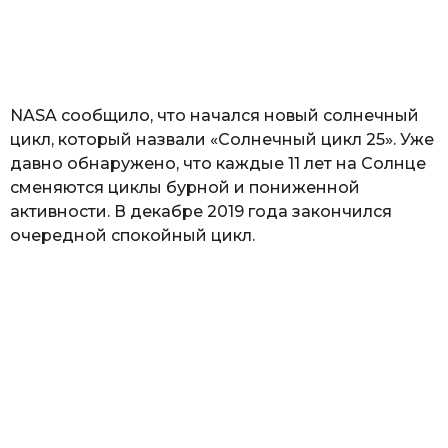
з
н
а
т
ь
NASA сообщило, что начался новый солнечный
цикл, который назвали «Солнечный цикл 25». Уже
давно обнаружено, что каждые 11 лет на Солнце
сменяются циклы бурной и пониженной
активности. В декабре 2019 года закончился
очередной спокойный цикл.