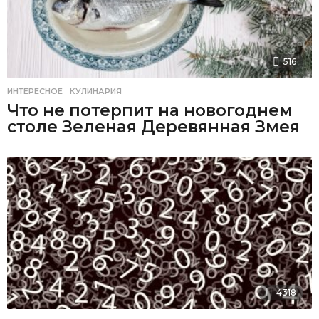
516
ИНТЕРЕСНОЕ
,
КУЛИНАРИЯ
Что не потерпит на новогоднем
столе Зеленая Деревянная Змея
4318