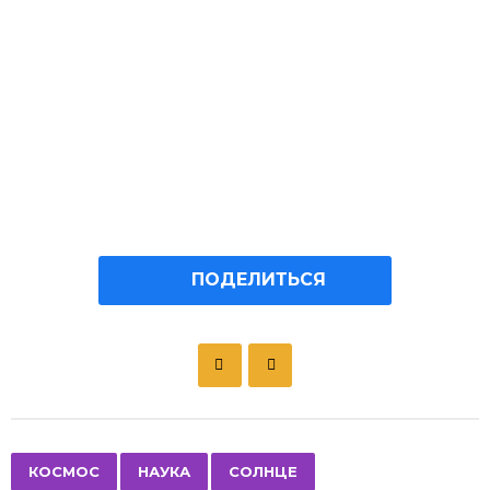
ПОДЕЛИТЬСЯ
P
o
s
t
P
,
,
КОСМОС
НАУКА
СОЛНЦЕ