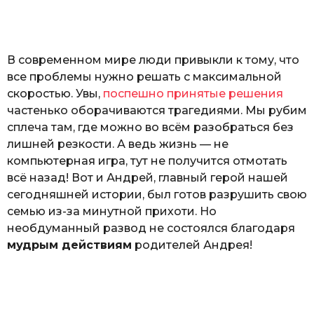
o
а
т
ь
В современном мире люди привыкли к тому, что
все проблемы нужно решать с максимальной
скоростью. Увы,
поспешно принятые решения
частенько оборачиваются трагедиями. Мы рубим
сплеча там, где можно во всём разобраться без
лишней резкости. А ведь жизнь — не
компьютерная игра, тут не получится отмотать
всё назад! Вот и Андрей, главный герой нашей
сегодняшней истории, был готов разрушить свою
семью из-за минутной прихоти. Но
необдуманный развод не состоялся благодаря
мудрым действиям
родителей Андрея!