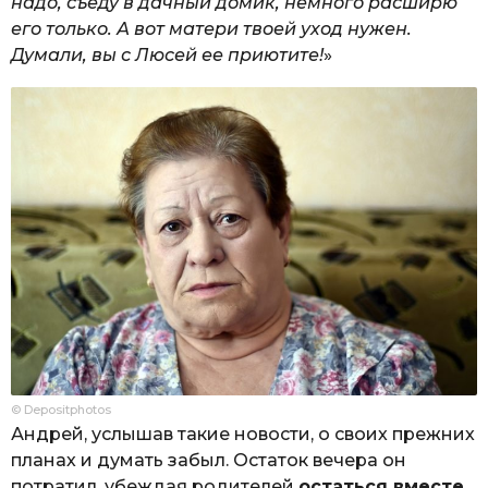
надо, съеду в дачный домик, немного расширю
его только. А вот матери твоей уход нужен.
Думали, вы с Люсей ее приютите!
»
© Depositphotos
Андрей, услышав такие новости, о своих прежних
планах и думать забыл. Остаток вечера он
потратил, убеждая родителей
остаться вместе
.