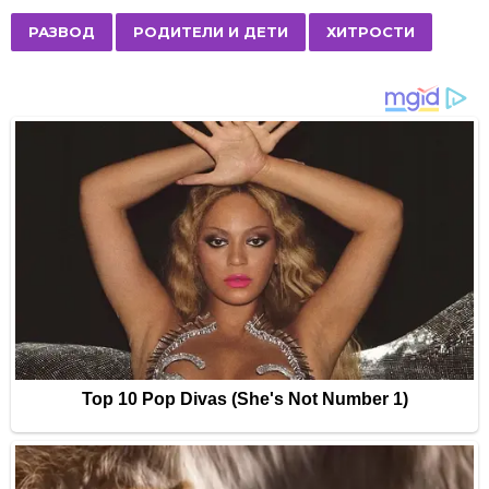
t
P
,
,
РАЗВОД
РОДИТЕЛИ И ДЕТИ
ХИТРОСТИ
a
g
i
n
a
t
i
o
n