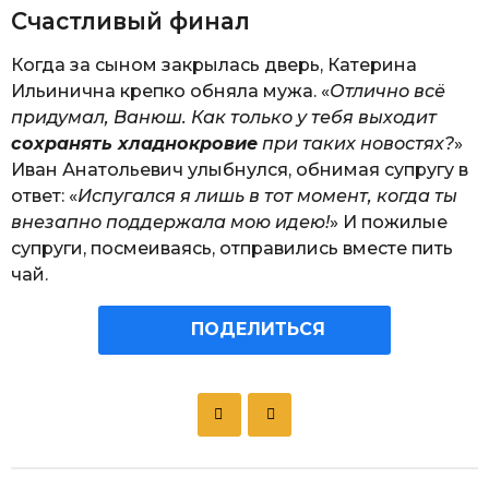
Счастливый финал
Когда за сыном закрылась дверь, Катерина
Ильинична крепко обняла мужа. «
Отлично всё
придумал, Ванюш. Как только у тебя выходит
сохранять хладнокровие
при таких новостях?
»
Иван Анатольевич улыбнулся, обнимая супругу в
ответ: «
Испугался я лишь в тот момент, когда ты
внезапно поддержала мою идею!
» И пожилые
супруги, посмеиваясь, отправились вместе пить
чай.
ПОДЕЛИТЬСЯ
P
o
s