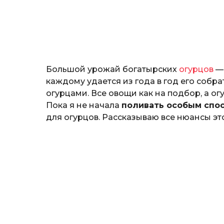
т
o
е
р
и
н
а
Г
Большой урожай богатырских
огурцов
— 
е
р
каждому удается из года в год его собрат
к
огурцами. Все овощи как на подбор, а о
а
Пока я не начала
поливать особым спо
л
для огурцов. Рассказываю все нюансы эт
ю
к