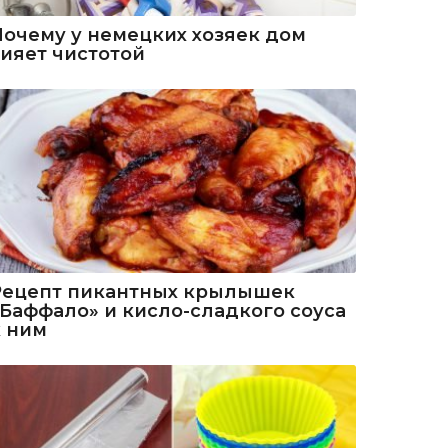
Почему у немецких хозяек дом
сияет чистотой
Рецепт пикантных крылышек
«Баффало» и кисло-сладкого соуса
к ним