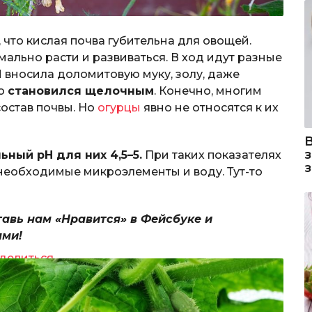
что кислая почва губительна для овощей.
мально расти и развиваться. В ход идут разные
Я вносила доломитовую муку, золу, даже
го
становился щелочным
. Конечно, многим
остав почвы. Но
огурцы
явно не относятся к их
ьный рН для них 4,5–5.
При таких показателях
 необходимые микроэлементы и воду. Тут-то
тавь нам «Нравится» в Фейсбуке и
ями!
делиться