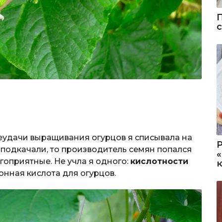
неудачи выращивания огурцов я списывала на
 подкачали, то производитель семян попался
оприятные. Не учла я одного:
кислотности
онная кислота для огурцов.