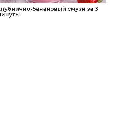
Клубнично-банановый смузи за 3
минуты