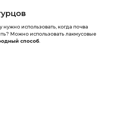
гурцов
у нужно использовать, когда почва
рить? Можно использовать лакмусовые
родный способ
.