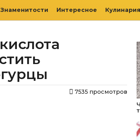
Знаменитости
Интересное
Кулинари
кислота
стить
огурцы
7535
просмотров