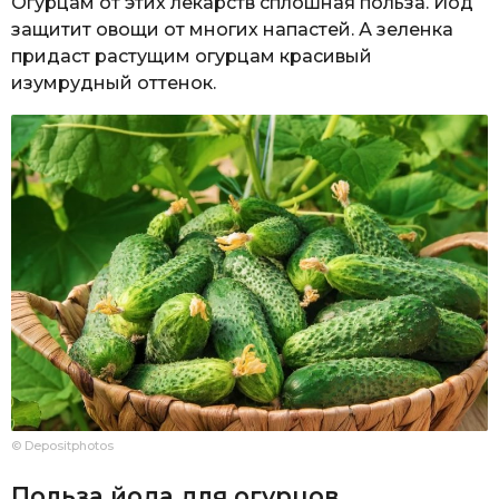
Огурцам от этих лекарств сплошная польза. Йод
защитит овощи от многих напастей. А зеленка
придаст растущим огурцам красивый
изумрудный оттенок.
© Depositphotos
Польза йода для огурцов