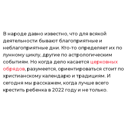
з
o
н
а
т
ь
В народе давно известно, что для всякой
деятельности бывают благоприятные и
неблагоприятные дни. Кто-то определяет их по
лунному циклу, другие по астрологическим
событиям. Но когда дело касается
церковных
обрядов
, разумеется, ориентироваться стоит по
христианскому календарю и традициям. И
сегодня мы расскажем, когда лучше всего
крестить ребенка в 2022 году и не только.