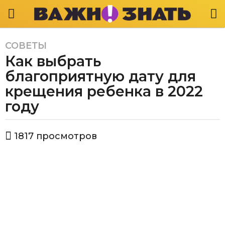
СОВЕТЫ
4
Как выбрать
г
о
благоприятную дату для
д
крещения ребенка в 2022
а
году
a
g
o
а
1817
просмотров
в
4
т
г
о
о
р
В
д
а
а
ж
a
н
g
о