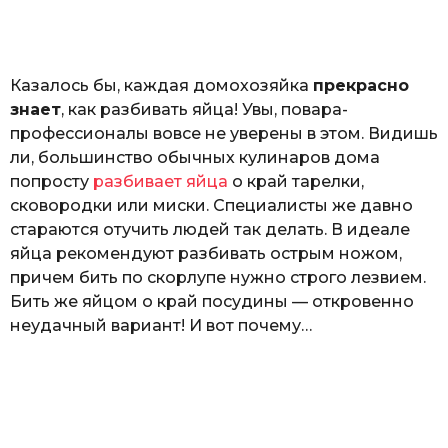
o
а
т
ь
Казалось бы, каждая домохозяйка
прекрасно
знает
, как разбивать яйца! Увы, повара-
профессионалы вовсе не уверены в этом. Видишь
ли, большинство обычных кулинаров дома
попросту
разбивает яйца
о край тарелки,
сковородки или миски. Специалисты же давно
стараются отучить людей так делать. В идеале
яйца рекомендуют разбивать острым ножом,
причем бить по скорлупе нужно строго лезвием.
Бить же яйцом о край посудины — откровенно
неудачный вариант! И вот почему…