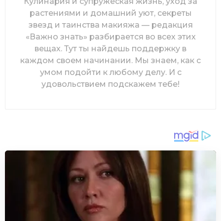
Кулинария и супружеская жизнь, уход за
растениями и домашний уют, секреты
звезд и таинства макияжа — редакция
«Важно знать» разбирается во всех этих
вещах. Тут ты найдешь поддержку в
каждом своем начинании. Мы знаем, как с
умом подойти к любому делу. И с
удовольствием подскажем тебе!