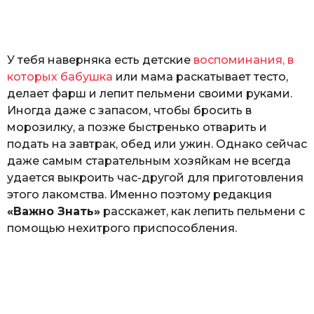
а
т
ь
У тебя наверняка есть детские
воспоминания, в
которых бабушка
или мама раскатывает тесто,
делает фарш и лепит пельмени своими руками.
Иногда даже с запасом, чтобы бросить в
морозилку, а позже быстренько отварить и
подать на завтрак, обед или ужин. Однако сейчас
даже самым старательным хозяйкам не всегда
удается выкроить час-другой для приготовления
этого лакомства. Именно поэтому редакция
«Важно Знать»
расскажет, как лепить пельмени с
помощью нехитрого приспособления.