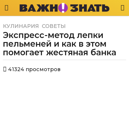
КУЛИНАРИЯ
,
СОВЕТЫ
6
Экспресс-метод лепки
л
е
пельменей и как в этом
т
помогает жестяная банка
a
g
а
o
41324
просмотров
в
4
т
г
о
р
о
В
д
а
а
ж
a
н
о
g
з
o
н