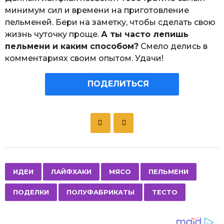
минимум сил и времени на приготовление
пельменей. Бери на заметку, чтобы сделать свою
жизнь чуточку проще.
А ты часто лепишь
пельмени и каким способом?
Смело делись в
комментариях своим опытом. Удачи!
ПОДЕЛИТЬСЯ
P
o
s
t
P
,
,
,
,
,
,
ИДЕИ
ЛАЙФХАКИ
МЯСО
ПЕЛЬМЕНИ
a
ПОДЕЛКИ
ПОЛУФАБРИКАТЫ
ТЕСТО
g
i
n