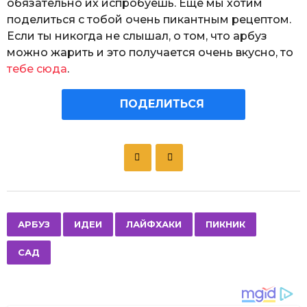
обязательно их испробуешь. Еще мы хотим
поделиться с тобой очень пикантным рецептом.
Если ты никогда не слышал, о том, что арбуз
можно жарить и это получается очень вкусно, то
тебе сюда
.
ПОДЕЛИТЬСЯ
P
o
s
t
P
,
,
,
,
АРБУЗ
ИДЕИ
ЛАЙФХАКИ
ПИКНИК
a
САД
g
i
n