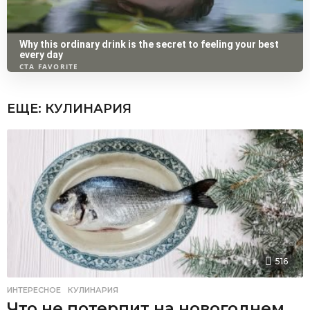
ЕЩЕ:
КУЛИНАРИЯ
516
ИНТЕРЕСНОЕ
,
КУЛИНАРИЯ
Что не потерпит на новогоднем