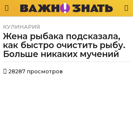
КУЛИНАРИЯ
5
Жена рыбака подсказала,
л
е
как быстро очистить рыбу.
т
Больше никаких мучений
a
g
а
o
28287
просмотров
в
5
т
л
о
р
е
В
т
а
a
ж
g
н
о
o
з
н