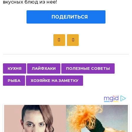
вкусных блюд из нее!
ПОДЕЛИТЬСЯ
P
o
s
t
P
,
,
,
,
КУХНЯ
ЛАЙФХАКИ
ПОЛЕЗНЫЕ СОВЕТЫ
a
РЫБА
ХОЗЯЙКЕ НА ЗАМЕТКУ
g
i
n
a
t
i
o