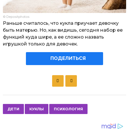
© Depositphotos
Раньше считалось, что кукла приучает девочку
быть матерью. Но, как видишь, сегодня набор ее
функций куда шире, а ее сложно назвать
игрушкой только для девочек.
ПОДЕЛИТЬСЯ
P
o
s
t
P
,
,
ДЕТИ
КУКЛЫ
ПСИХОЛОГИЯ
a
g