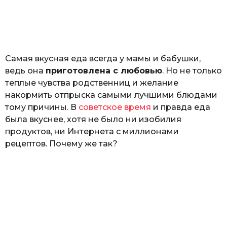
р
o
и
н
а
Г
е
Самая вкусная еда всегда у мамы и бабушки,
р
к
ведь она
приготовлена с любовью
. Но не только
а
теплые чувства родственниц и желание
л
накормить отпрыска самыми лучшими блюдами
ю
к
тому причины. В
советское время
и правда еда
была вкуснее, хотя не было ни изобилия
продуктов, ни Интернета с миллионами
рецептов. Почему же так?