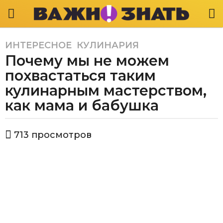
ИНТЕРЕСНОЕ
,
КУЛИНАРИЯ
4
Почему мы не можем
г
о
похвастаться таким
д
кулинарным мастерством,
а
как мама и бабушка
a
g
o
а
713
просмотров
в
4
т
г
о
о
р
Е
д
к
а
а
a
т
g
е