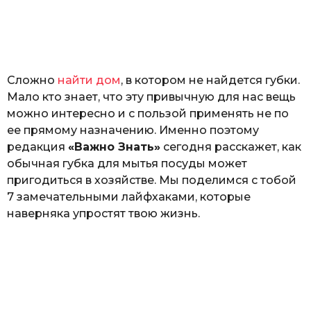
з
н
а
т
ь
Сложно
найти дом
, в котором не найдется губки.
Мало кто знает, что эту привычную для нас вещь
можно интересно и с пользой применять не по
ее прямому назначению. Именно поэтому
редакция
«Важно Знать»
сегодня расскажет, как
обычная губка для мытья посуды может
пригодиться в хозяйстве. Мы поделимся с тобой
7 замечательными лайфхаками, которые
наверняка упростят твою жизнь.