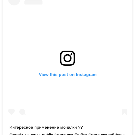
View this post on Instagram
Интересное применение мочалки ??
#samiy_vkusniy_public #мочалка #губка #мочалкалайфхак