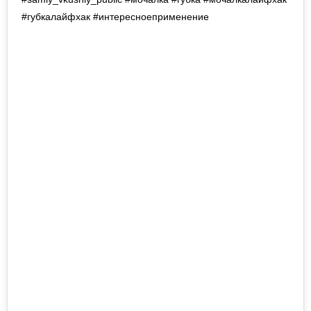
#губкалайфхак #интересноеприменение