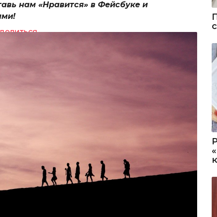
тавь нам «Нравится» в Фейсбуке и
ями!
делиться