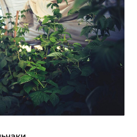
льчаки