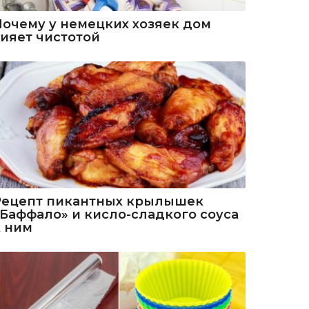
Почему у немецких хозяек дом
сияет чистотой
Рецепт пикантных крылышек
«Баффало» и кисло-сладкого соуса
к ним