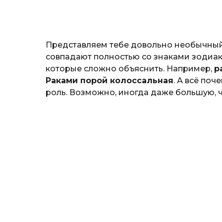
н
а
т
ь
Представляем тебе довольно необычный
совпадают полностью со знаками зодиак
которые сложно объяснить. Например,
р
Раками порой колоссальная
. А всё по
роль. Возможно, иногда даже большую, ч