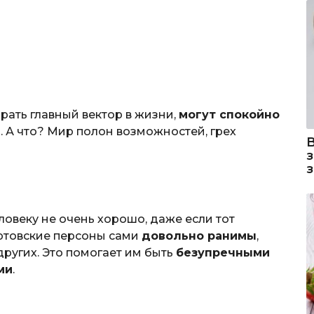
брать главный вектор в жизни,
могут спокойно
ь
. А что? Мир полон возможностей, грех
ловеку не очень хорошо, даже если тот
артовские персоны сами
довольно ранимы
,
других. Это помогает им быть
безупречными
ми
.