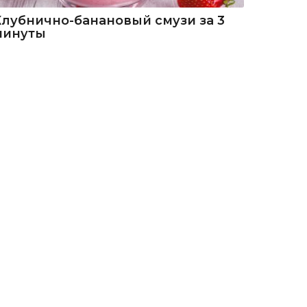
Клубнично-банановый смузи за 3
минуты