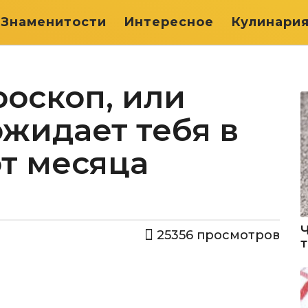
Знаменитости
Интересное
Кулинари
оскоп, или
ожидает тебя в
т месяца
25356
просмотров