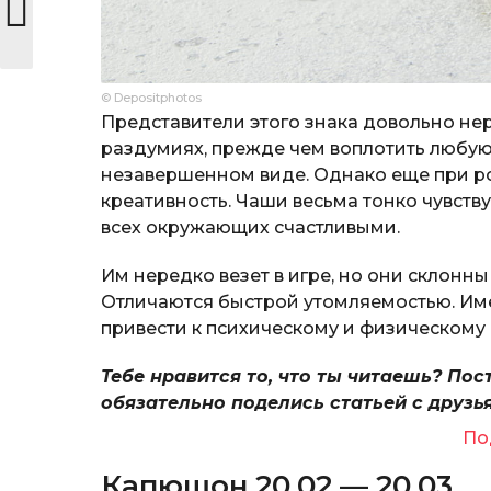
© Depositphotos
Представители этого знака довольно не
раздумиях, прежде чем воплотить любую 
незавершенном виде. Однако еще при р
креативность. Чаши весьма тонко чувств
всех окружающих счастливыми.
Им нередко везет в игре, но они склонн
Отличаются быстрой утомляемостью. Име
привести к психическому и физическому
Тебе нравится то, что ты читаешь? Пос
обязательно поделись статьей с друзь
По
Капюшон 20.02 — 20.03