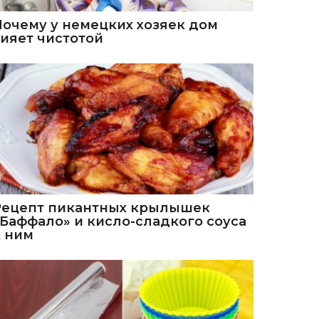
Почему у немецких хозяек дом
сияет чистотой
Рецепт пикантных крылышек
«Баффало» и кисло-сладкого соуса
к ним