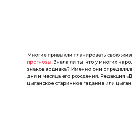
а
ж
н
о
з
н
а
т
ь
Многие привыкли планировать свою жиз
прогнозы
. Знала ли ты, что у многих на
знаков зодиака? Именно они определяли 
дня и месяца его рождения. Редакция
«
цыганское старинное гадание или цыган