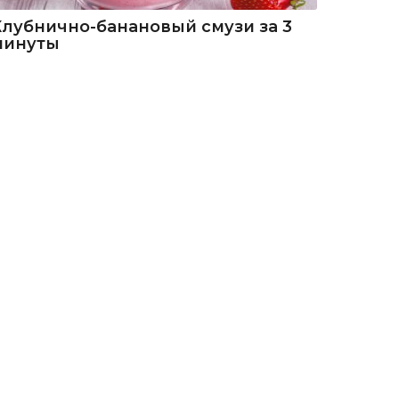
Клубнично-банановый смузи за 3
минуты