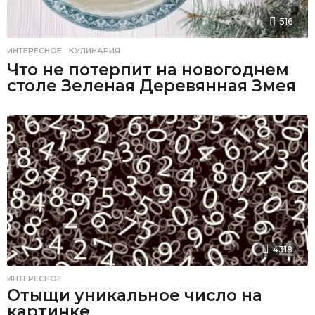
516
ИНТЕРЕСНОЕ
,
КУЛИНАРИЯ
Что не потерпит на новогоднем
столе Зеленая Деревянная Змея
4318
ИНТЕРЕСНОЕ
Отыщи уникальное число на
картинке