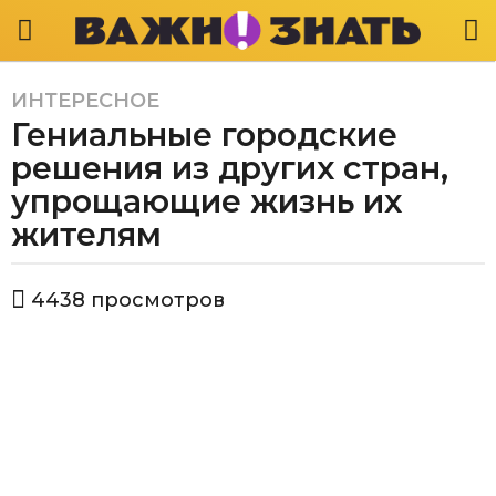
ИНТЕРЕСНОЕ
6
Гениальные городские
л
е
решения из других стран,
т
упрощающие жизнь их
a
жителям
g
o
6
а
4438
просмотров
в
л
т
е
о
т
р
В
a
а
g
ж
o
н
о