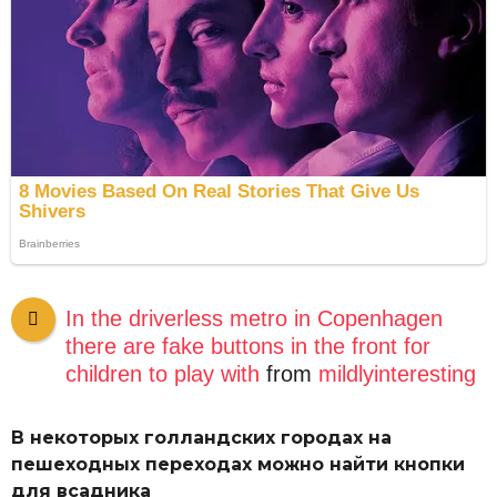
In the driverless metro in Copenhagen
there are fake buttons in the front for
children to play with
from
mildlyinteresting
В некоторых голландских городах на
пешеходных переходах можно найти кнопки
для всадника