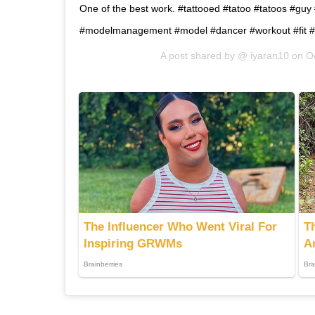
One of the best work. #tattooed #tatoo #tatoos #gu
#modelmanagement #model #dancer #workout #fit #
A post shared by @
iyaran10
on
O