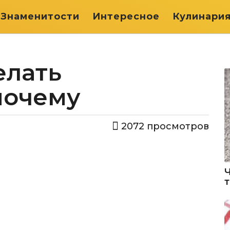
Знаменитости
Интересное
Кулинари
елать
почему
2072
просмотров