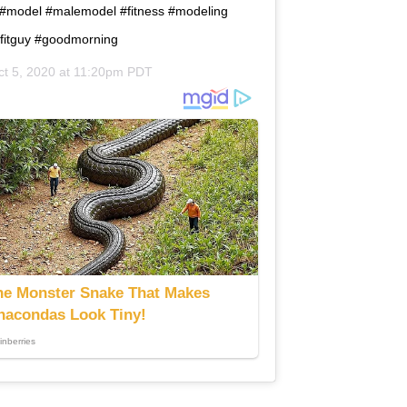
y #model #malemodel #fitness #modeling
fitguy #goodmorning
ct 5, 2020 at 11:20pm PDT