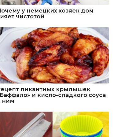
Почему у немецких хозяек дом
сияет чистотой
Рецепт пикантных крылышек
«Баффало» и кисло-сладкого соуса
к ним