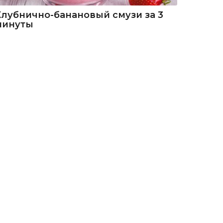
Клубнично-банановый смузи за 3
минуты