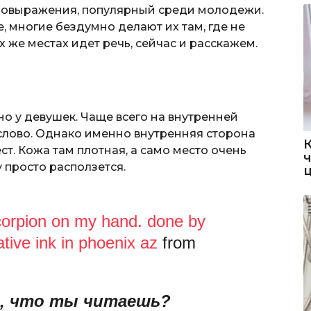
амовыражения, популярный среди молодежи.
, многие бездумно делают их там, где не
х же местах идет речь, сейчас и расскажем.
о у девушек. Чаще всего на внутренней
слово. Однако именно внутренняя сторона
т. Кожа там плотная, а само место очень
у просто расползется.
scorpion on my hand. done by
tive ink in phoenix az
from
о, что ты читаешь?