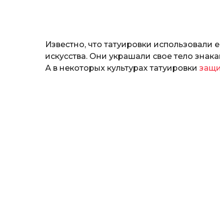
н
а
т
ь
Известно, что татуировки использовали 
искусства. Они украшали свое тело зна
А в некоторых культурах татуировки
защи