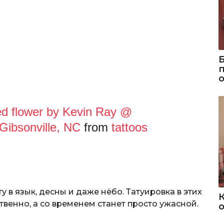
d flower by Kevin Ray @
Gibsonville, NC
from
tattoos
у в язык, десны и даже нёбо. Татуировка в этих
твенно, а со временем станет просто ужасной.
о