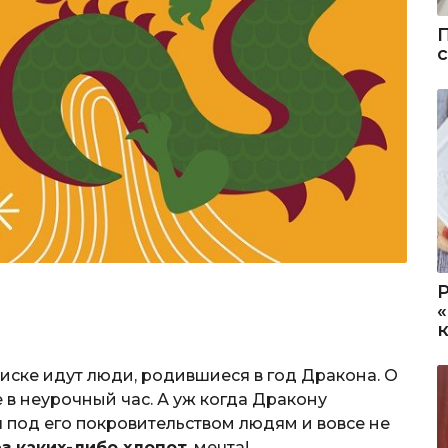
иске идут люди, родившиеся в год Дракона. О
 в неурочный час. А уж когда Дракону
 под его покровительством людям и вовсе не
з каких-либо хлопот
, мечта!