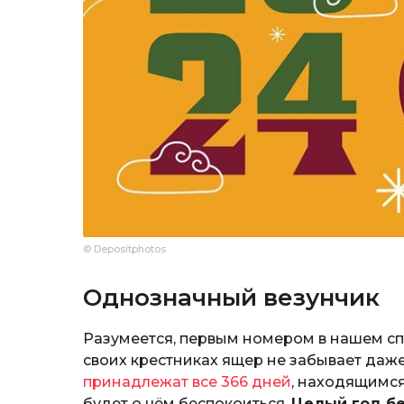
© Depositphotos
Однозначный везунчик
Разумеется, первым номером в нашем сп
своих крестниках ящер не забывает даже
принадлежат все 366 дней
, находящимся
будет о чём беспокоиться.
Целый год бе