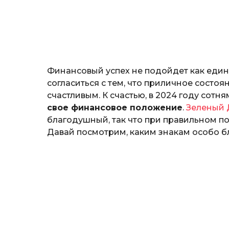
н
o
о
з
н
а
т
ь
Финансовый успех не подойдет как единс
согласиться с тем, что приличное состо
счастливым. К счастью, в 2024 году сот
свое финансовое положение
.
Зеленый 
благодушный, так что при правильном по
Давай посмотрим, каким знакам особо бл