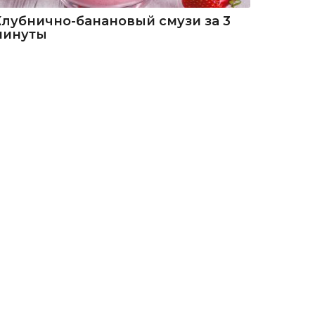
Клубнично-банановый смузи за 3
минуты