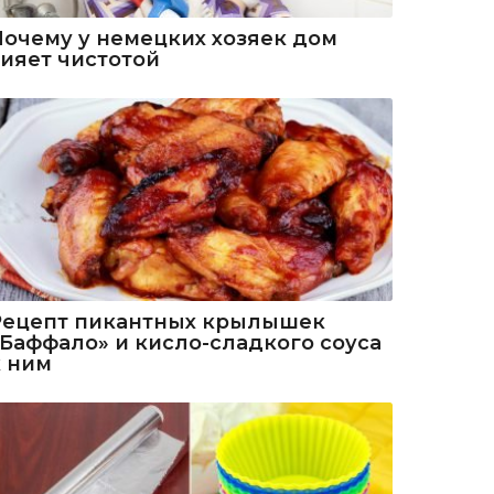
Почему у немецких хозяек дом
сияет чистотой
Рецепт пикантных крылышек
«Баффало» и кисло-сладкого соуса
к ним