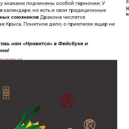
у знаками подчинены особой гармонии. У
 в календаре, но есть и свои традиционные
чных союзников
Дракона числятся
я Крыса. Понятное дело, о приятелях ящер не
тавь нам «Нравится» в Фейсбуке и
ями!
делиться