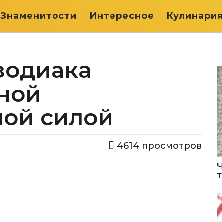
Знаменитости
Интересное
Кулинари
 зодиака
ной
ной силой
4614
просмотров