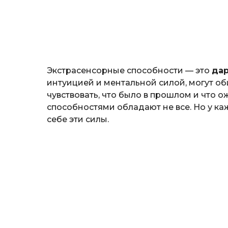
т
o
е
р
и
н
а
Г
Экстрасенсорные способности — это
дар
е
р
интуицией и ментальной силой, могут о
к
чувствовать, что было в прошлом и что 
а
способностями обладают не все. Но у ка
л
себе эти силы.
ю
к