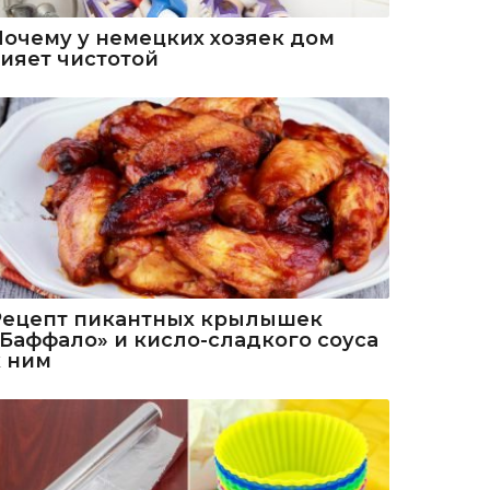
Почему у немецких хозяек дом
сияет чистотой
Рецепт пикантных крылышек
«Баффало» и кисло-сладкого соуса
к ним