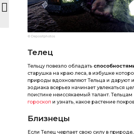
© Depositphotos
Телец
Тельцу повезло обладать
способностям
старушка на краю леса, в избушке котор
природы вдохновляют Тельца и даруют им
зодиака всерьез начинает увлекаться це
поистине неиссякаемый талант. Тельцам
гороскоп
и узнать, какое растение покро
Близнецы
Если Телец черпает свою силу в природе