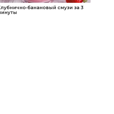
Клубнично-банановый смузи за 3
минуты