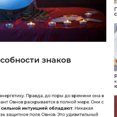
собности знаков
нергетику. Правда, до поры до времени она в
лант Овнов раскрывается в полной мере. Они с
и сильной интуицией обладают
. Никакая
возь защитное поле Овнов. Это удивительный