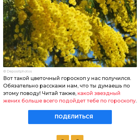
© Depositphotos
Вот такой цветочный гороскоп у нас получился.
Обязательно расскажи нам, что ты думаешь по
этому поводу! Читай также,
какой звездный
жених больше всего подойдет тебе по гороскопу
.
ПОДЕЛИТЬСЯ
P