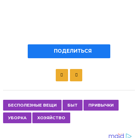
ПОДЕЛИТЬСЯ
P
o
s
t
P
,
,
,
,
БЕСПОЛЕЗНЫЕ ВЕЩИ
БЫТ
ПРИВЫЧКИ
a
УБОРКА
ХОЗЯЙСТВО
g
i
n